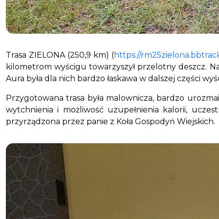
Trasa ZIELONA (250,9 km) (
https://rm25zielona.bbtrack
kilometrom wyścigu towarzyszył przelotny deszcz. Na
Aura była dla nich bardzo łaskawa w dalszej części wyś
Przygotowana trasa była malownicza, bardzo urozmaicon
wytchnienia i możliwość uzupełnienia kalorii, ucz
przyrządzona przez panie z Koła Gospodyń Wiejskich.