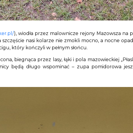
er.pl/
), wiodła przez malownicze rejony Mazowsza n
 szczęście nasi kolarze nie zmokli mocno, a nocne opad
cigu, który kończyli w pełnym słońcu.
a, biegnąca przez lasy, łąki i pola mazowieckiej „Płask
estnicy będą długo wspominać – zupa pomidorowa jes