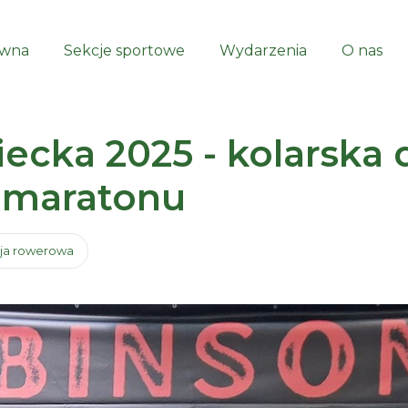
ówna
Sekcje sportowe
Wydarzenia
O nas
cka 2025 - kolarska 
ramaratonu
ja rowerowa