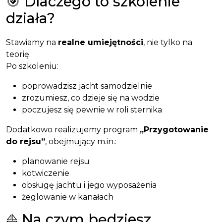
🎯 Dlaczego to szkolenie
działa?
Stawiamy na
realne umiejętności
, nie tylko na
teorię.
Po szkoleniu:
poprowadzisz jacht samodzielnie
zrozumiesz, co dzieje się na wodzie
poczujesz się pewnie w roli sternika
Dodatkowo realizujemy program
„Przygotowanie
do rejsu”
, obejmujący m.in.:
planowanie rejsu
kotwiczenie
obsługę jachtu i jego wyposażenia
żeglowanie w kanałach
⛵ Na czym będziesz