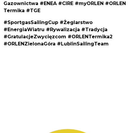
Gazownictwa
#ENEA
#CIRE
#myORLEN
#ORLEN
Termika
#TGE
#SportgasSailingCup #Żeglarstwo
#EnergiaWiatru #Rywalizacja #Tradycja
#GratulacjeZwycięzcom #ORLENTermika2
#ORLENZielonaGóra #LublinSailingTeam