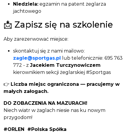
Niedziela:
egzamin na patent żeglarza
jachtowego
📩 Zapisz się na szkolenie
Aby zarezerwować miejsce:
skontaktuj się z nami mailowo:
zagle@sportgas.pl
lub telefonicznie:
695 763
772
- z
Jacekiem Turczynowiczem
kierownikiem sekcji żeglarskiej #Sportgas
👉
Liczba miejsc ograniczona — pracujemy w
małych załogach.
DO ZOBACZENIA NA MAZURACH!
Niech wiatr w żaglach niesie nas ku nowym
przygodom!
#ORLEN
#Polska Spółka