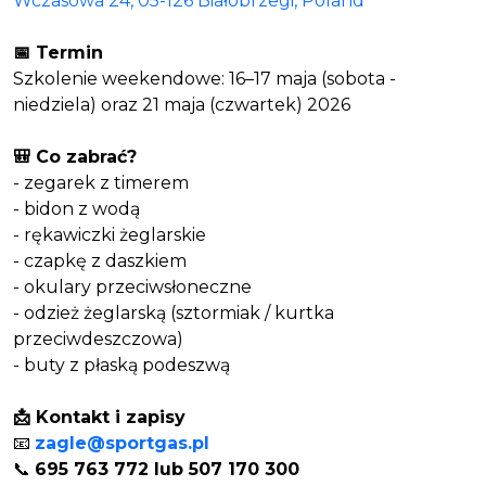
Wczasowa 24, 05-126 Białobrzegi, Poland
📅 Termin
Szkolenie weekendowe: 16–17 maja (sobota -
niedziela) oraz 21 maja (czwartek) 2026
🎒 Co zabrać?
- zegarek z timerem
- bidon z wodą
- rękawiczki żeglarskie
- czapkę z daszkiem
- okulary przeciwsłoneczne
- odzież żeglarską (sztormiak / kurtka
przeciwdeszczowa)
- buty z płaską podeszwą
📩 Kontakt i zapisy
📧
zagle@sportgas.pl
📞
695 763 772 lub 507 170 300