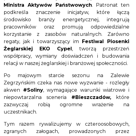
Ministra Aktywów Państwowych
. Patronat ten
podkreśla znaczenie inicjatyw, które łączą
środowisko branży energetycznej, integrują
pracowników oraz promują odpowiedzialne
korzystanie z zasobów naturalnych. Zarówno
regaty, jak i towarzyszący im
Festiwal Piosenki
Żeglarskiej EKO Cypel
, tworzą przestrzeń
współpracy, wymiany doświadczeń i budowania
relacji w naszej żeglarskiej i branżowej społeczności.
Po majowym starcie sezonu na Zalewie
Zegrzyńskim czeka nas nowe wyzwanie - rozległy
akwen
#Soliny
, wymagające warunki wiatrowe i
niepowtarzalna sceneria
#Bieszczadów,
które
zazwyczaj robią ogromne wrażenie na
uczestnikach.
Tym razem rywalizujemy w czteroosobowych,
zgranych załogach, prowadzonych przez