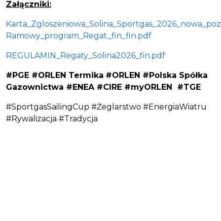
Załączniki:
Karta_Zgloszeniowa_Solina_Sportgas_2026_nowa_poz
Ramowy_program_Regat_fin_fin.pdf
REGULAMIN_Regaty_Solina2026_fin.pdf
#PGE #ORLEN Termika
#ORLEN #Polska Spółka
Gazownictwa #ENEA #CIRE #myORLEN #TGE
#SportgasSailingCup #Żeglarstwo #EnergiaWiatru
#Rywalizacja #Tradycja