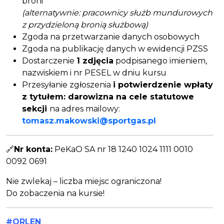
broni
(alternatywnie: pracownicy służb mundurowych
z przydzieloną bronią służbową)
Zgoda na przetwarzanie danych osobowych
Zgoda na publikację danych w ewidencji PZSS
Dostarczenie
1 zdjęcia
podpisanego imieniem,
nazwiskiem i nr PESEL w dniu kursu
Przesyłanie zgłoszenia
i potwierdzenie wpłaty
z tytułem: darowizna na cele statutowe
sekcji
na adres mailowy:
tomasz.makowski@sportgas.pl
🔗
Nr konta:
PeKaO SA nr 18 1240 1024 1111 0010
0092 0691
Nie zwlekaj – liczba miejsc ograniczona!
Do zobaczenia na kursie!
#ORLEN