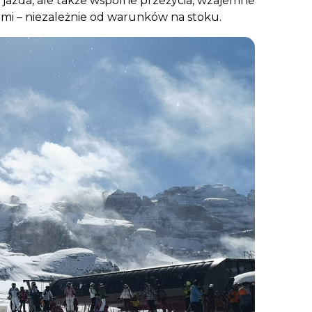
lko jazda, ale także wspólne przeżycia, wzajemne
tami – niezależnie od warunków na stoku.