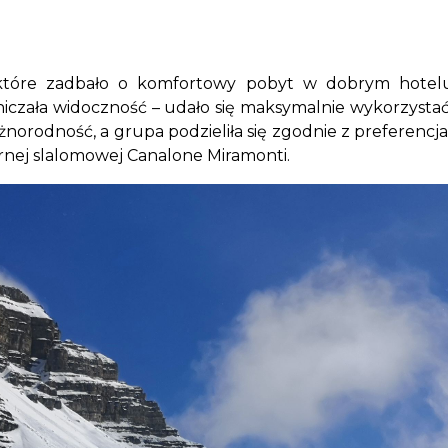
 które zadbało o komfortowy pobyt w dobrym hotelu
aniczała widoczność – udało się maksymalnie wykorzystać
żnorodność, a grupa podzieliła się zgodnie z preferencja
arnej slalomowej Canalone Miramonti.