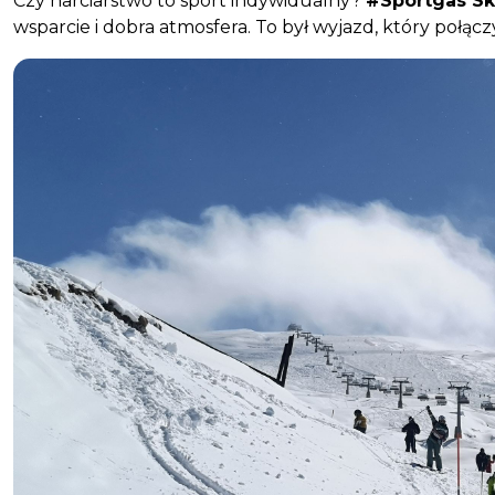
Czy narciarstwo to sport indywidualny?
#Sportgas Sk
wsparcie i dobra atmosfera. To był wyjazd, który połą