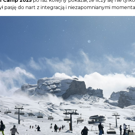
i Camp 2025
po raz kolejny pokazał, że liczy się nie ty
czył pasję do nart z integracją i niezapomnianymi momen