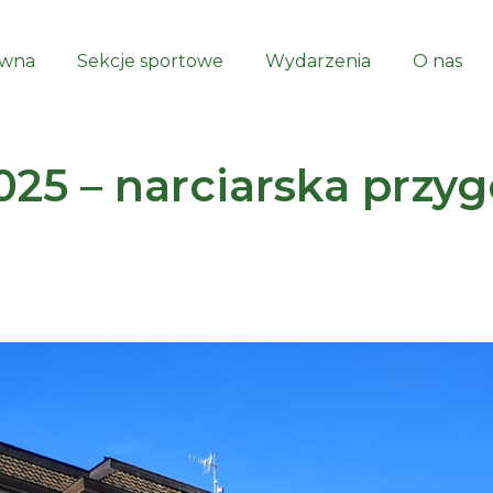
ówna
Sekcje sportowe
Wydarzenia
O nas
025 – narciarska przy