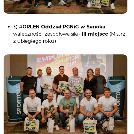
🥉 #
ORLEN Oddział PGNiG w Sanoku
–
waleczność i zespołowa siła -
III miejsce
(Mistrz
z ubiegłego roku)