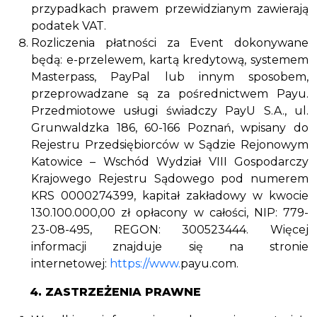
przypadkach prawem przewidzianym zawierają
podatek VAT.
Rozliczenia płatności za Event dokonywane
będą: e-przelewem, kartą kredytową, systemem
Masterpass, PayPal lub innym sposobem,
przeprowadzane są za pośrednictwem Payu.
Przedmiotowe usługi świadczy PayU S.A., ul.
Grunwaldzka 186, 60-166 Poznań, wpisany do
Rejestru Przedsiębiorców w Sądzie Rejonowym
Katowice – Wschód Wydział VIII Gospodarczy
Krajowego Rejestru Sądowego pod numerem
KRS 0000274399, kapitał zakładowy w kwocie
130.100.000,00 zł opłacony w całości, NIP: 779-
23-08-495, REGON: 300523444. Więcej
informacji znajduje się na stronie
internetowej:
https://www.
payu.com.
4. ZASTRZEŻENIA PRAWNE