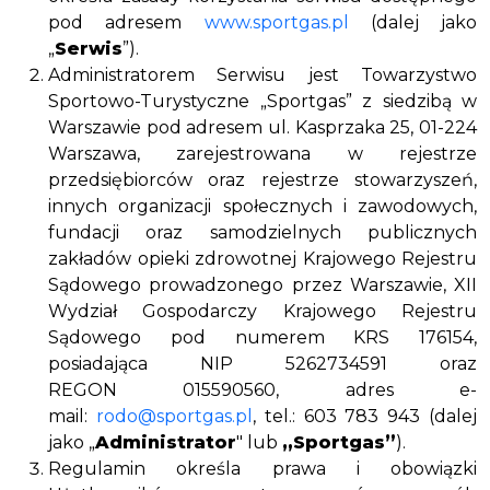
pod adresem
www.sportgas.pl
(dalej jako
„
Serwis
”).
Administratorem Serwisu jest Towarzystwo
Sportowo-Turystyczne „Sportgas” z siedzibą w
Warszawie pod adresem ul. Kasprzaka 25, 01-224
Warszawa, zarejestrowana w rejestrze
przedsiębiorców oraz rejestrze stowarzyszeń,
innych organizacji społecznych i zawodowych,
fundacji oraz samodzielnych publicznych
zakładów opieki zdrowotnej Krajowego Rejestru
Sądowego prowadzonego przez Warszawie, XII
Wydział Gospodarczy Krajowego Rejestru
Sądowego pod numerem KRS 176154,
posiadająca NIP 5262734591 oraz
REGON 015590560, adres e-
mail:
rodo@sportgas.pl
, tel.: 603 783 943 (dalej
jako „
Administrator
" lub
„Sportgas”
).
Regulamin określa prawa i obowiązki