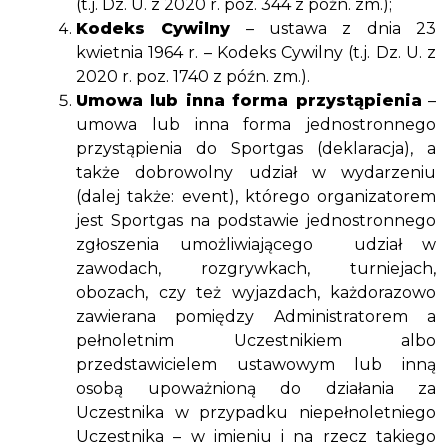
(t.j. Dz. U. z 2020 r. poz. 344 z późn. zm.);
Kodeks Cywilny
– ustawa z dnia 23
kwietnia 1964 r. – Kodeks Cywilny (t.j. Dz. U. z
2020 r. poz. 1740 z późn. zm.).
Umowa lub inna forma przystąpienia
–
umowa lub inna forma jednostronnego
przystąpienia do Sportgas (deklaracja), a
także dobrowolny udział w wydarzeniu
(dalej także: event), którego organizatorem
jest Sportgas na podstawie jednostronnego
zgłoszenia umożliwiającego udział w
zawodach, rozgrywkach, turniejach,
obozach, czy też wyjazdach, każdorazowo
zawierana pomiędzy Administratorem a
pełnoletnim Uczestnikiem albo
przedstawicielem ustawowym lub inną
osobą upoważnioną do działania za
Uczestnika w przypadku niepełnoletniego
Uczestnika – w imieniu i na rzecz takiego