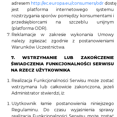
adresem
http://ec.europa.eu/consumers/odr
dostę
jest platforma internetowego systemu
rozstrzygania sporów pomiędzy konsumentami i
przedsiębiorcami na szczeblu unijnym
(platforma ODR).
Reklamacje w zakresie wykonania Umowy
należy zgłaszać zgodnie z postanowieniami
Warunków Uczestnictwa.
7. WSTRZYMANIE LUB ZAKOŃCZENIE
ŚWIADCZENIA FUNKCJONALNOŚCI SERWISU
NA RZECZ UŻYTKOWNIKA
Realizacja Funkcjonalności Serwisu może zostać
wstrzymana lub całkowicie zakończona, jeżeli
Administrator stwierdzi, iż:
Użytkownik łamie postanowienia niniejszego
Regulaminu. Do czasu wyjaśnienia sprawy
realizacja Funkcjonalności Serwisu może zostać