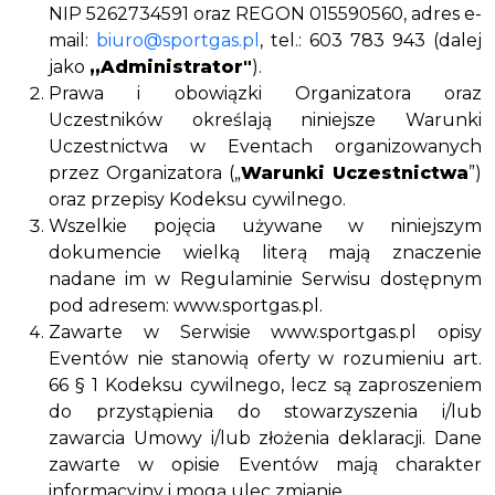
NIP 5262734591 oraz REGON 015590560, adres e-
mail:
biuro@sportgas.pl
, tel.: 603 783 943 (dalej
jako
„Administrator"
).
Prawa i obowiązki Organizatora oraz
Uczestników określają niniejsze Warunki
Uczestnictwa w Eventach organizowanych
przez Organizatora („
Warunki Uczestnictwa
”)
oraz przepisy Kodeksu cywilnego.
Wszelkie pojęcia używane w niniejszym
dokumencie wielką literą mają znaczenie
nadane im w Regulaminie Serwisu dostępnym
pod adresem: www.sportgas.pl.
Zawarte w Serwisie www.sportgas.pl opisy
Eventów nie stanowią oferty w rozumieniu art.
66 § 1 Kodeksu cywilnego, lecz są zaproszeniem
do przystąpienia do stowarzyszenia i/lub
zawarcia Umowy i/lub złożenia deklaracji. Dane
zawarte w opisie Eventów mają charakter
informacyjny i mogą ulec zmianie.