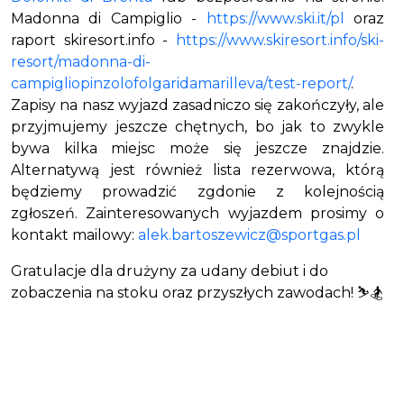
Madonna di Campiglio -
https://www.ski.it/pl
oraz
raport skiresort.info -
https://www.skiresort.info/ski-
resort/madonna-di-
campigliopinzolofolgaridamarilleva/test-report/
.
Zapisy na nasz wyjazd zasadniczo się zakończyły, ale
przyjmujemy jeszcze chętnych, bo jak to zwykle
bywa kilka miejsc może się jeszcze znajdzie.
Alternatywą jest również lista rezerwowa, którą
będziemy prowadzić zgdonie z kolejnością
zgłoszeń. Zainteresowanych wyjazdem prosimy o
kontakt mailowy:
alek.bartoszewicz@sportgas.pl
Gratulacje dla drużyny za udany debiut i do
zobaczenia na stoku oraz przyszłych zawodach! ⛷️🏂