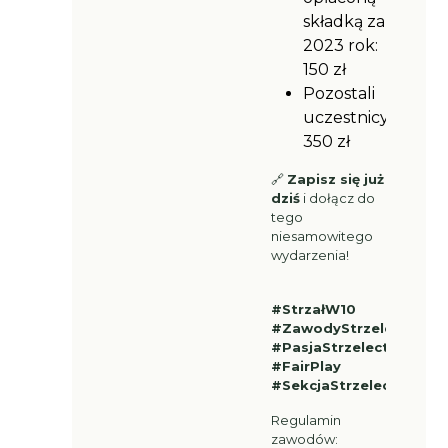
składką za
2023 rok:
150 zł
Pozostali
uczestnicy:
350 zł
🔗
Zapisz się już
dziś
i dołącz do
tego
niesamowitego
wydarzenia!
#StrzałW10
#ZawodyStrzeleckie
#PasjaStrzelectwa
#FairPlay
#SekcjaStrzelecka
Regulamin
zawodów: