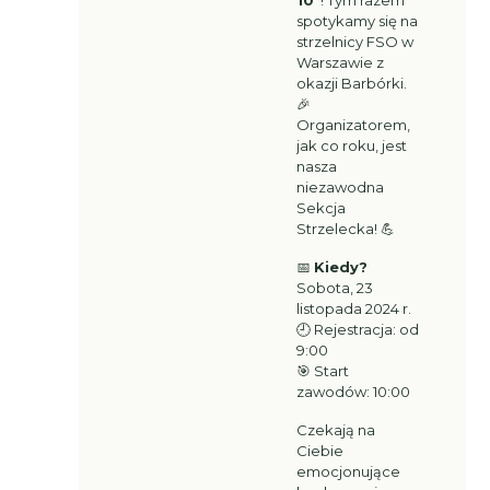
10"
! Tym razem
spotykamy się na
strzelnicy FSO w
Warszawie z
okazji Barbórki.
🎉
Organizatorem,
jak co roku, jest
nasza
niezawodna
Sekcja
Strzelecka! 💪
📅
Kiedy?
Sobota, 23
listopada 2024 r.
🕘 Rejestracja: od
9:00
🎯 Start
zawodów: 10:00
Czekają na
Ciebie
emocjonujące