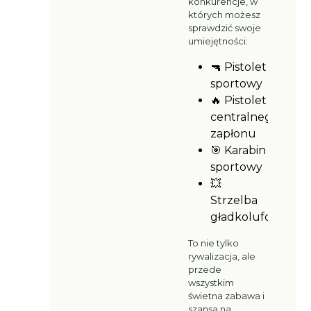
konkurencje, w
których możesz
sprawdzić swoje
umiejętności:
🔫 Pistolet
sportowy
🔥 Pistolet
centralnego
zapłonu
🎯 Karabin
sportowy
💥
Strzelba
gładkolufowa
To nie tylko
rywalizacja, ale
przede
wszystkim
świetna zabawa i
szansa na