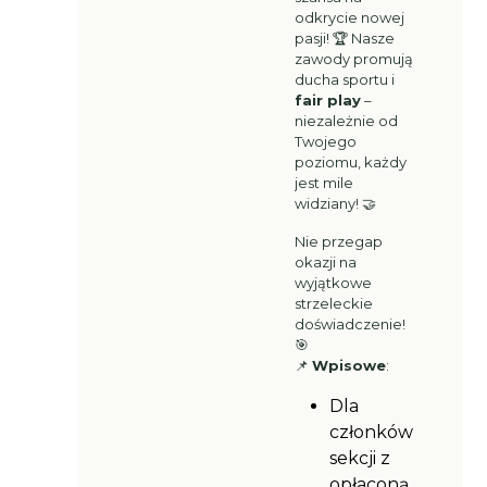
odkrycie nowej
pasji! 🏆 Nasze
zawody promują
ducha sportu i
fair play
–
niezależnie od
Twojego
poziomu, każdy
jest mile
widziany! 🤝
Nie przegap
okazji na
wyjątkowe
strzeleckie
doświadczenie!
🎯
📌
Wpisowe
:
Dla
członków
sekcji z
opłaconą