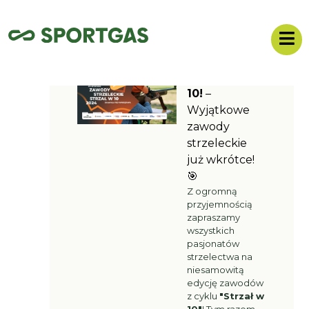
🎯
Strzał w
10!
–
Wyjątkowe
zawody
strzeleckie
już wkrótce!
🎯
Z ogromną
przyjemnością
zapraszamy
wszystkich
pasjonatów
strzelectwa na
niesamowitą
edycję zawodów
z cyklu
"Strzał w